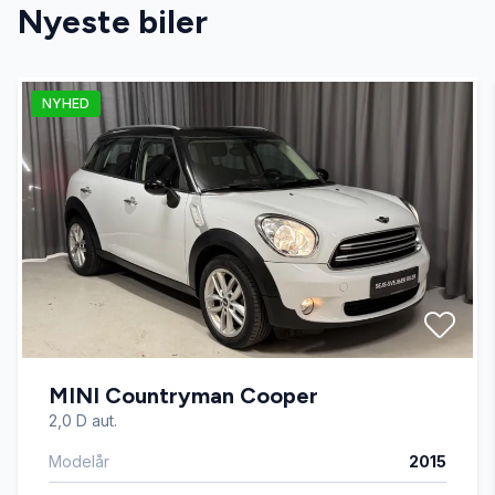
Nyeste biler
Auto nedblændelig bakspejl
NYHED
Auto. start/stop
Automatgear
Automatisk fjernlys
Automatisk lys
MINI Countryman Cooper
Bakkamera
2,0 D aut.
Modelår
2015
Blind vinkel detektion