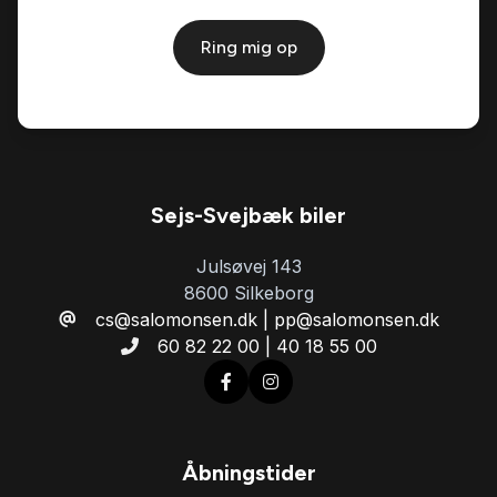
Musikstreaming via bluetooth
Ring mig op
Navigation
Parkeringssensor bagved
Sejs-Svejbæk biler
Parkeringssensor foran
Julsøvej 143
8600 Silkeborg
cs@salomonsen.dk | pp@salomonsen.dk
Ratgearskifte
60 82 22 00 | 40 18 55 00
Skiltegenkendelse
Splitbagsæder
Åbningstider