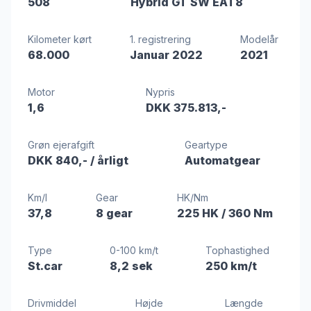
508
Hybrid GT SW EAT8
Kilometer kørt
1. registrering
Modelår
68.000
Januar 2022
2021
Motor
Nypris
1,6
DKK 375.813,-
Grøn ejerafgift
Geartype
DKK 840,-
/ årligt
Automatgear
Km/l
Gear
HK/Nm
37,8
8 gear
225 HK
/ 360 Nm
Type
0-100 km/t
Tophastighed
St.car
8,2 sek
250 km/t
Drivmiddel
Højde
Længde