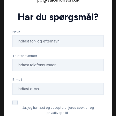
Elektrisk parkeringsbremse
Har du spørgsmål?
Fuld LED forlygter
Navn
Fuldautomatisk klimaanlæg
Telefonnummer
Højdejusterbare forsæder
Isofix
E-mail
Kørecomputer
Ja, jeg har læst og accepterer jeres cookie- og
Læderrat
privatlivspolitik