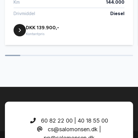
Km
144.000
Delvis lædersæder
Drivmiddel
Diesel
DKK 139.900,-
Digitalt cockpit
Kontantpris
Dual zone klimaanlæg
El-klapbare sidespejle
El-ruder x4
El-soltag
60 82 22 00 | 40 18 55 00
cs@salomonsen.dk |
Elektrisk bagagerum
pp@salomonsen.dk