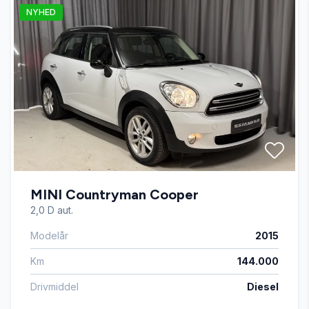
NYHED
Auto. start/stop
Automatgear
Automatisk fjernlys
Automatisk lys
MINI Countryman Cooper
Automatisk parkeringssystem
2,0 D aut.
Modelår
2015
Bakkamera
Km
144.000
Blind vinkel detektion
Drivmiddel
Diesel