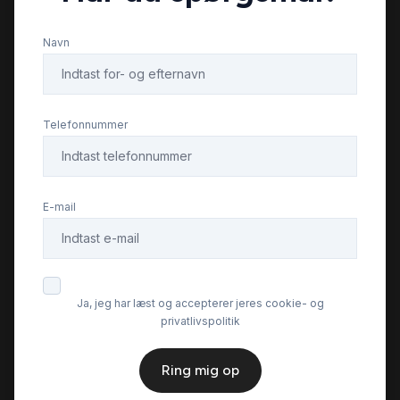
Elektrisk bagagerum
Navn
Elektrisk parkeringsbremse
Telefonnummer
Fjernbetjent centrallås
Fuld LED forlygter
E-mail
Fuldautomatisk klimaanlæg
Ja, jeg har læst og accepterer jeres cookie- og
Isofix
privatlivspolitik
Kamera 360 grader
Ring mig op