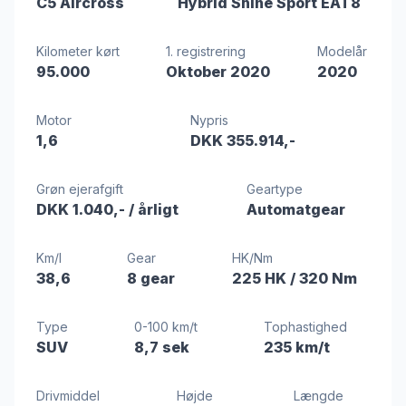
C5 Aircross
Hybrid Shine Sport EAT8
Kilometer kørt
1. registrering
Modelår
95.000
Oktober 2020
2020
Motor
Nypris
1,6
DKK 355.914,-
Grøn ejerafgift
Geartype
DKK 1.040,-
/ årligt
Automatgear
Km/l
Gear
HK/Nm
38,6
8 gear
225 HK
/ 320 Nm
Type
0-100 km/t
Tophastighed
SUV
8,7 sek
235 km/t
Drivmiddel
Højde
Længde