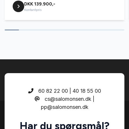
DKK 139.900,-
Buet lys
Kontantpris
Digitalt cockpit
Dual zone klimaanlæg
El-indstillelige forsæder
El-klapbare sidespejle
60 82 22 00 | 40 18 55 00
cs@salomonsen.dk |
El-ruder x4
pp@salomonsen.dk
El-soltag
Har du spørgsmål?