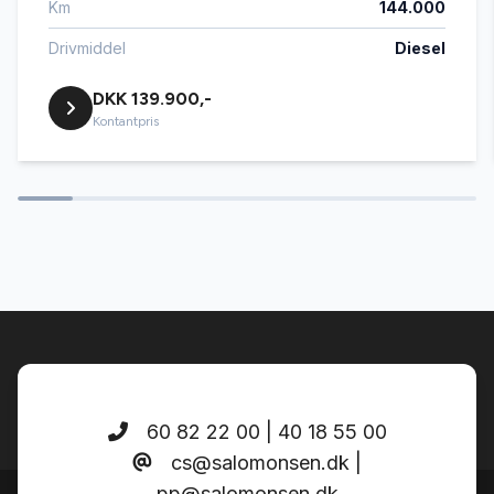
Km
144.000
Drivmiddel
Diesel
DKK 139.900,-
Kontantpris
60 82 22 00 | 40 18 55 00
cs@salomonsen.dk |
pp@salomonsen.dk