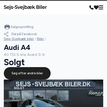
Salgsopstilling
Del på Facebook
Sejs-Svejbæk biler
/
Biler
/
Audi A4
40 TDi S-line Avant S-tr.
Solgt
Søg efter andre biler
SOLGT