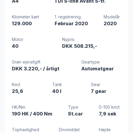
A4
TDi S-line Avant S-tr.
Kilometer kørt
1. registrering
Modelår
129.000
Februar 2020
2020
Motor
Nypris
40
DKK 508.215,-
Grøn ejerafgift
Geartype
DKK 3.220,-
/ årligt
Automatgear
Km/l
Tank
Gear
25,6
40 l
7 gear
HK/Nm
Type
0-100 km/t
190 HK
/ 400 Nm
St.car
7,9 sek
Tophastighed
Drivmiddel
Højde